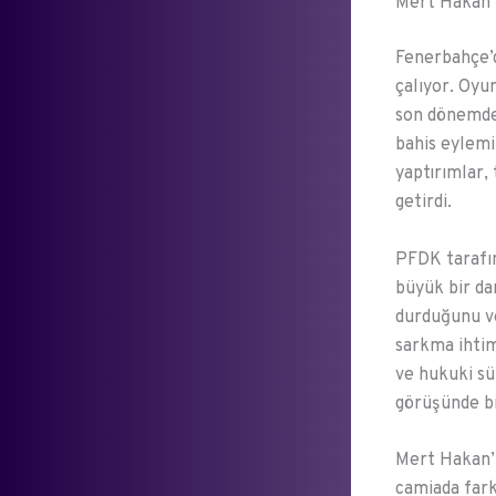
Mert Hakan Y
Fenerbahçe’d
çalıyor. Oyu
son dönemde 
bahis eylemi
yaptırımlar,
getirdi.
PFDK tarafın
büyük bir da
durduğunu ve
sarkma ihtim
ve hukuki sü
görüşünde bi
Mert Hakan’ı
camiada fark