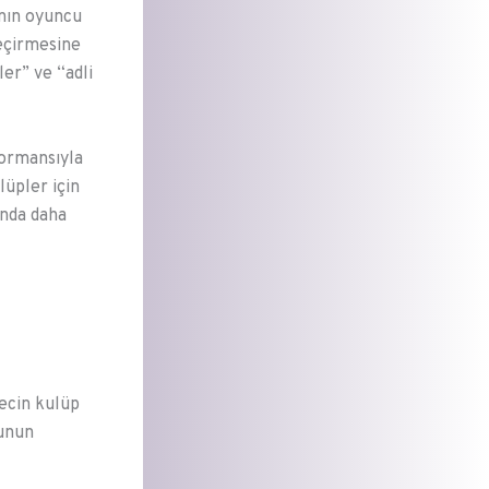
rının oyuncu
geçirmesine
ler” ve “adli
formansıyla
lüpler için
ında daha
recin kulüp
cunun