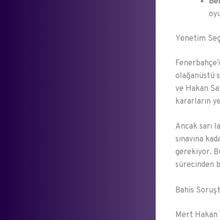
Bel
oyu
Yönetim Seç
Fenerbahçe’d
olağanüstü s
ve Hakan Saf
kararların y
Ancak sarı l
sınavına kad
gerekiyor. B
sürecinden b
Bahis Soruşt
Mert Hakan Y