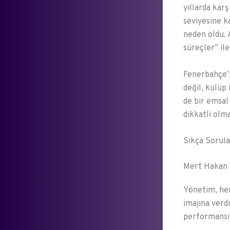
yıllarda karş
seviyesine k
neden oldu. 
süreçler” il
Fenerbahçe’n
değil, kulüp
de bir emsal
dikkatli olm
Sıkça Sorula
Mert Hakan 
Yönetim, hem
imajına verd
performansın