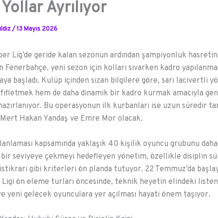
 Yollar Ayrılıyor
ldız
/
13 Mayıs 2026
er Lig’de geride kalan sezonun ardından şampiyonluk hasretin
 Fenerbahçe, yeni sezon için kolları sıvarken kadro yapılanma
aya başladı. Kulüp içinden sızan bilgilere göre, sarı lacivertli
fifletmek hem de daha dinamik bir kadro kurmak amacıyla geni
azırlanıyor. Bu operasyonun ilk kurbanları ise uzun süredir ta
 Mert Hakan Yandaş ve Emre Mor olacak.
lanlaması kapsamında yaklaşık 40 kişilik oyuncu grubunu daha
r bir seviyeye çekmeyi hedefleyen yönetim, özellikle disiplin sü
stikrarı gibi kriterleri ön planda tutuyor. 22 Temmuz’da başla
Ligi ön eleme turları öncesinde, teknik heyetin elindeki listen
e yeni gelecek oyunculara yer açılması hayati önem taşıyor.