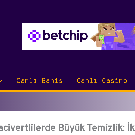
Canlı Bahis
Canlı Casino
acivertlilerde Büyük Temizlik: İk