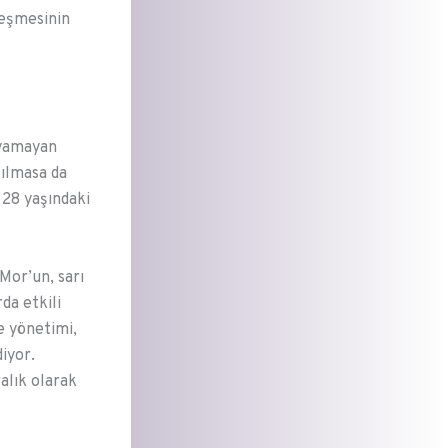
leşmesinin
ayamayan
şılmasa da
n 28 yaşındaki
Mor’un, sarı
da etkili
e yönetimi,
iyor.
alık olarak