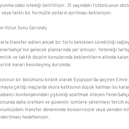
oyunma odası istediği belirtiliyor. 31 yaşındaki futbolcunun söz
 veya farklı bir formülle yolların ayrılması bekleniyor.
in Yolun Sonu Göründü
rla transfer edilen ancak bir türlü beklenen sürekliliği sağl
nerbahçe’nin gelecek planlarında yer almıyor. Yeteneği tartı
mlılık ve taktik disiplin konularında beklentilerin altında kala
ayrılık kararı kesinleşmiş durumda.
ezonun bir bölümünü kiralık olarak Eyüpspor’da geçiren Emre 
ormayla çıktığı maçlarda skora katkısının düşük kalması bu karar
 yabancı kontenjanındaki şişkinliği azaltmak isteyen Fenerbahç
onunda daha üretken ve güvenilir isimlere yönelmeyi tercih ed
nümüzdeki transfer döneminde bonservisiyle veya yeniden kir
derilmesi hedefleniyor.