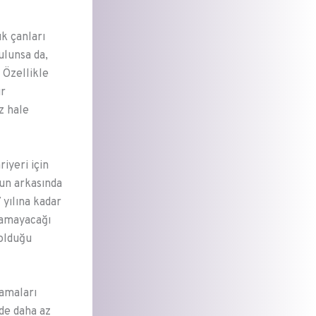
k çanları
ulunsa da,
 Özellikle
ır
z hale
iyeri için
un arkasında
yılına kadar
namayacağı
 olduğu
lamaları
de daha az