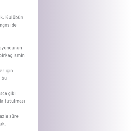
ak. Kulübün
ngesi de
 oyuncunun
birkaç ismin
er için
n bu
sca gibi
da tutulması
azla süre
ak.