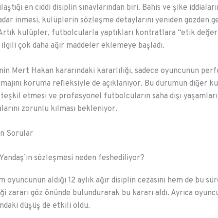
ılaştığı en ciddi disiplin sınavlarından biri. Bahis ve şike iddiala
adar inmesi, kulüplerin sözleşme detaylarını yeniden gözden 
Artık kulüpler, futbolcularla yaptıkları kontratlara “etik değer
e ilgili çok daha ağır maddeler eklemeye başladı.
in Mert Hakan kararındaki kararlılığı, sadece oyuncunun per
 imajını koruma refleksiyle de açıklanıyor. Bu durumun diğer ku
 teşkil etmesi ve profesyonel futbolcuların saha dışı yaşamlar
alarını zorunlu kılması bekleniyor.
n Sorular
Yandaş’ın sözleşmesi neden feshediliyor?
 oyuncunun aldığı 12 aylık ağır disiplin cezasını hem de bu sü
iği zararı göz önünde bulundurarak bu kararı aldı. Ayrıca oyun
daki düşüş de etkili oldu.