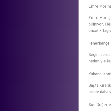
Emre Mor ha
Emre Mor içi
biliniyor. H
öncelik taşıy
Fenerbahçe 
Seçim süreci
nedeniyle ku
Yabancı kont
Başta kiralı
isimle daha y
Son Değerl