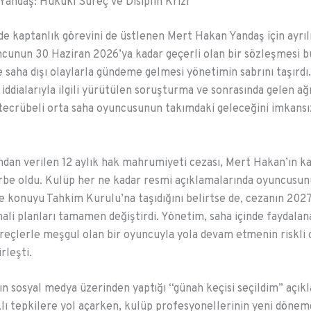
andaş: Hukuki Süreç ve Disiplin Krizi
e kaptanlık görevini de üstlenen Mert Hakan Yandaş için ayrılı
ncunun 30 Haziran 2026’ya kadar geçerli olan bir sözleşmesi b
saha dışı olaylarla gündeme gelmesi yönetimin sabrını taşırdı.
 iddialarıyla ilgili yürütülen soruşturma ve sonrasında gelen ağ
 tecrübeli orta saha oyuncusunun takımdaki geleceğini imkansı
dan verilen 12 aylık hak mahrumiyeti cezası, Mert Hakan’ın kar
rbe oldu. Kulüp her ne kadar resmi açıklamalarında oyuncusun
 konuyu Tahkim Kurulu’na taşıdığını belirtse de, cezanın 2027 
ali planları tamamen değiştirdi. Yönetim, saha içinde faydala
reçlerle meşgul olan bir oyuncuyla yola devam etmenin riskli
rleşti.
n sosyal medya üzerinden yaptığı “günah keçisi seçildim” açık
lı tepkilere yol açarken, kulüp profesyonellerinin yeni dönem