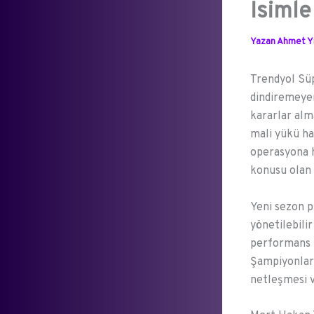
İsimle
Yazan
Ahmet Yı
Trendyol Süp
dindiremeyen
kararlar alm
mali yükü ha
operasyona h
konusu olan
Yeni sezon p
yönetilebili
performans i
Şampiyonlar 
netleşmesi v