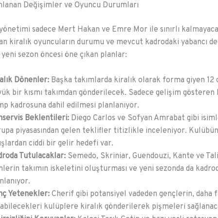
nlanan Değişimler ve Oyuncu Durumları
yönetimi sadece Mert Hakan ve Emre Mor ile sınırlı kalmayac
an kiralık oyuncuların durumu ve mevcut kadrodaki yabancı de
 yeni sezon öncesi öne çıkan planlar:
alık Dönenler:
Başka takımlarda kiralık olarak forma giyen 12
ük bir kısmı takımdan gönderilecek. Sadece gelişim gösteren 
p kadrosuna dahil edilmesi planlanıyor.
servis Beklentileri:
Diego Carlos ve Sofyan Amrabat gibi isiml
upa piyasasından gelen teklifler titizlikle inceleniyor. Kulübü
ışlardan ciddi bir gelir hedefi var.
roda Tutulacaklar:
Semedo, Skriniar, Guendouzi, Kante ve Tali
mlerin takımın iskeletini oluşturması ve yeni sezonda da kadro
nlanıyor.
nç Yetenekler:
Cherif gibi potansiyel vadeden gençlerin, daha f
abilecekleri kulüplere kiralık gönderilerek pişmeleri sağlanac