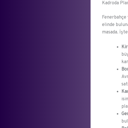
Kadroda Pla
Fenerbahçe 
elinde bulun
masada. İşte
Kir
büy
kam
Bon
Avr
sat
Kad
isi
pla
Ge
bul