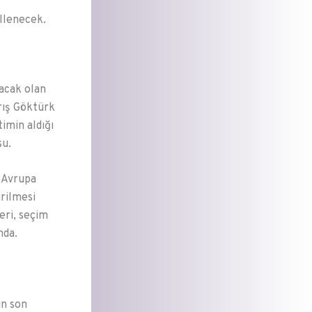
llenecek.
lacak olan
rış Göktürk
imin aldığı
su.
 Avrupa
irilmesi
eri, seçim
mda.
un son