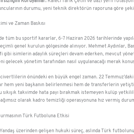
irsizliğini Koruyanlar:
Kaleci Tarık Çetin ve bazı yerli rotasyon
ncularının durumu, yeni teknik direktörün raporuna göre şeki
imi ve Zaman Baskısı
e tüm bu sportif kararlar, 6-7 Haziran 2026 tarihlerinde yapı
eçimli genel kurulun gölgesinde alınıyor. Mehmet Aydınlar, Ba
i gibi isimlerin adaylık süreçleri devam ederken, mevcut yönet
eni gelecek yönetim tarafından nasıl uygulanacağı merak konu
acivertlilerin önündeki en büyük engel zaman. 22 Temmuz’daki
ar hem yeni başkanın belirlenmesi hem de transferlerin yetişt
u sıkışık takvimde hata payı bırakmak istemeyen kulüp yetkilil
ağımsız olarak kadro temizliği operasyonuna hız vermiş duru
urmasının Türk Futboluna Etkisi
andaş üzerinden gelişen hukuki süreç, aslında Türk futbolun