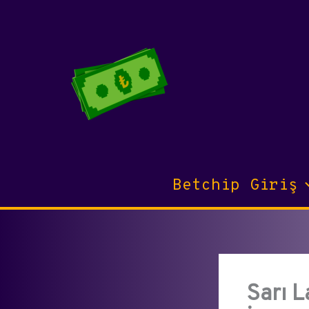
İçeriğe
atla
Betchip Giriş
Sarı L