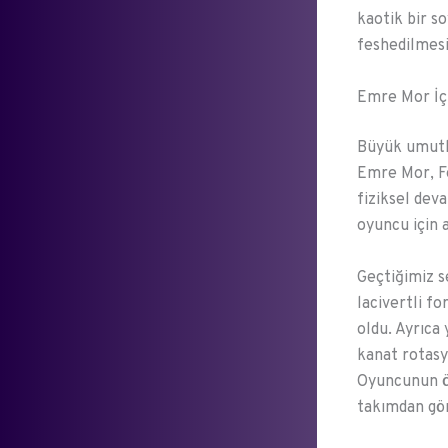
kaotik bir s
feshedilmesi
Emre Mor İç
Büyük umutla
Emre Mor, Fe
fiziksel deva
oyuncu için 
Geçtiğimiz s
lacivertli f
oldu. Ayrıca
kanat rotasy
Oyuncunun ö
takımdan gön