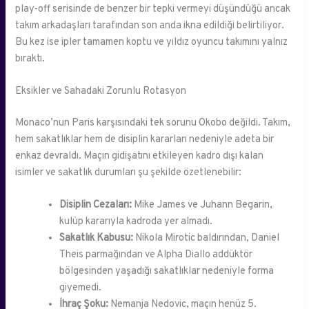
play-off serisinde de benzer bir tepki vermeyi düşündüğü ancak
takım arkadaşları tarafından son anda ikna edildiği belirtiliyor.
Bu kez ise ipler tamamen koptu ve yıldız oyuncu takımını yalnız
bıraktı.
Eksikler ve Sahadaki Zorunlu Rotasyon
Monaco’nun Paris karşısındaki tek sorunu Okobo değildi. Takım,
hem sakatlıklar hem de disiplin kararları nedeniyle adeta bir
enkaz devraldı. Maçın gidişatını etkileyen kadro dışı kalan
isimler ve sakatlık durumları şu şekilde özetlenebilir:
Disiplin Cezaları:
Mike James ve Juhann Begarin,
kulüp kararıyla kadroda yer almadı.
Sakatlık Kabusu:
Nikola Mirotic baldırından, Daniel
Theis parmağından ve Alpha Diallo addüktör
bölgesinden yaşadığı sakatlıklar nedeniyle forma
giyemedi.
İhraç Şoku:
Nemanja Nedovic, maçın henüz 5.