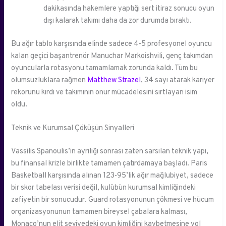
dakikasında hakemlere yaptığı sert itiraz sonucu oyun
dışı kalarak takımı daha da zor durumda bıraktı.
Bu ağır tablo karşısında elinde sadece 4-5 profesyonel oyuncu
kalan geçici başantrenör Manuchar Markoishvili, genç takımdan
oyuncularla rotasyonu tamamlamak zorunda kaldı. Tüm bu
olumsuzluklara rağmen
Matthew Strazel
, 34 sayı atarak kariyer
rekorunu kırdı ve takımının onur mücadelesini sırtlayan isim
oldu.
Teknik ve Kurumsal Çöküşün Sinyalleri
Vassilis Spanoulis’in ayrılığı sonrası zaten sarsılan teknik yapı,
bu finansal krizle birlikte tamamen çatırdamaya başladı. Paris
Basketball karşısında alınan 123-95’lik ağır mağlubiyet, sadece
bir skor tabelası verisi değil, kulübün kurumsal kimliğindeki
zafiyetin bir sonucudur. Guard rotasyonunun çökmesi ve hücum
organizasyonunun tamamen bireysel çabalara kalması,
Monaco’nun elit seviyedeki oyun kimliğini kaybetmesine yol