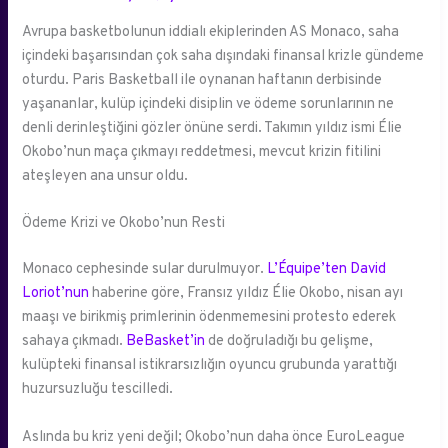
Avrupa basketbolunun iddialı ekiplerinden AS Monaco, saha
içindeki başarısından çok saha dışındaki finansal krizle gündeme
oturdu. Paris Basketball ile oynanan haftanın derbisinde
yaşananlar, kulüp içindeki disiplin ve ödeme sorunlarının ne
denli derinleştiğini gözler önüne serdi. Takımın yıldız ismi Élie
Okobo’nun maça çıkmayı reddetmesi, mevcut krizin fitilini
ateşleyen ana unsur oldu.
Ödeme Krizi ve Okobo’nun Resti
Monaco cephesinde sular durulmuyor.
L’Équipe’ten David
Loriot’nun
haberine göre, Fransız yıldız Élie Okobo, nisan ayı
maaşı ve birikmiş primlerinin ödenmemesini protesto ederek
sahaya çıkmadı.
BeBasket’in
de doğruladığı bu gelişme,
kulüpteki finansal istikrarsızlığın oyuncu grubunda yarattığı
huzursuzluğu tescilledi.
Aslında bu kriz yeni değil; Okobo’nun daha önce EuroLeague