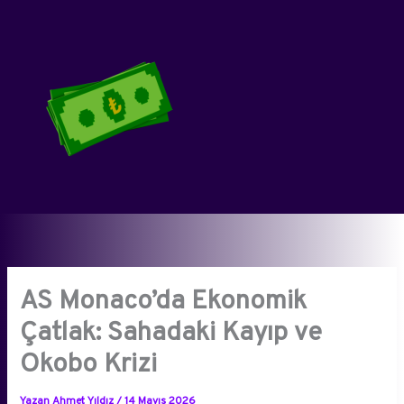
İçeriğe
atla
AS Monaco’da Ekonomik
Çatlak: Sahadaki Kayıp ve
Okobo Krizi
Yazan
Ahmet Yıldız
/
14 Mayıs 2026