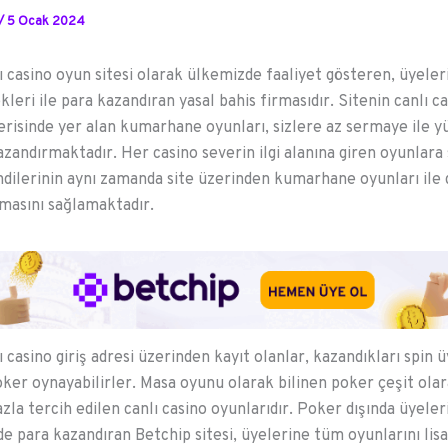
/
5 Ocak 2024
ı casino oyun sitesi olarak ülkemizde faaliyet gösteren, üyeler
leri ile para kazandıran yasal bahis firmasıdır. Sitenin canlı c
çerisinde yer alan kumarhane oyunları, sizlere az sermaye ile 
zandırmaktadır. Her casino severin ilgi alanına giren oyunlara 
ndilerinin aynı zamanda site üzerinden kumarhane oyunları ile
asını sağlamaktadır.
 casino giriş adresi üzerinden kayıt olanlar, kazandıkları spin 
oker oynayabilirler. Masa oyunu olarak bilinen poker çeşit ola
azla tercih edilen canlı casino oyunlarıdır. Poker dışında üyeler
 de para kazandıran Betchip sitesi, üyelerine tüm oyunlarını lisa