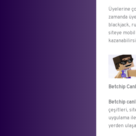
Üyelerine ço
zamanda üye
blackjack, ru
siteye mobil
kazanabilirsi
Betchip Canl
Betchip canl
çeşitleri, s
uygulama ile
yerden ulaşab