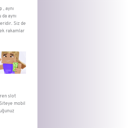
 , aynı
 da aynı
eridir. Siz de
ksek rakamlar
ren slot
 Siteye mobil
duğunuz