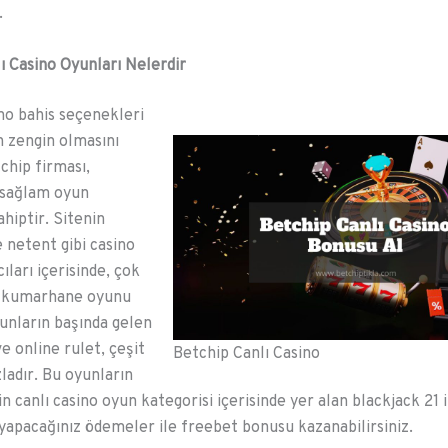
.
ı Casino Oyunları Nelerdir
no bahis seçenekleri
n zengin olmasını
chip firması,
 sağlam oyun
ahiptir. Sitenin
 netent gibi casino
ıları içerisinde, çok
lı kumarhane oyunu
yunların başında gelen
e online rulet, çeşit
Betchip Canlı Casino
ladır. Bu oyunların
in canlı casino oyun kategorisi içerisinde yer alan blackjack 21 i
 yapacağınız ödemeler ile freebet bonusu kazanabilirsiniz.