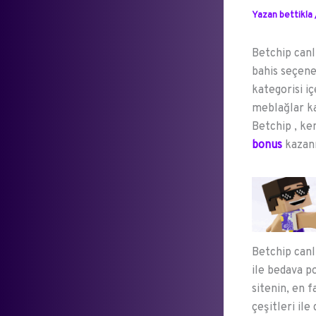
Yazan
bettikla
Betchip canl
bahis seçenek
kategorisi i
meblağlar ka
Betchip , ke
bonus
kazanm
Betchip canlı
ile bedava p
sitenin, en f
çeşitleri ile