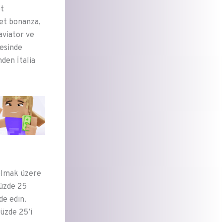
et
et bonanza,
aviator ve
esinde
nden İtalia
 olmak üzere
yüzde 25
de edin.
yüzde 25’i