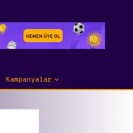
Kampanyalar