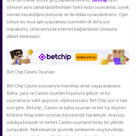
ücretsiz olarak siteye giriş yapabileceksiniz.
Betchip
oyun
sitesinin aynı zamanda birbirinden farklı mobil oyunlarına, üyelik
sonrası kazandığınız bonuslar ile de iddaa oynayabilirsiniz. Eğer
siteye ios veya apk uygulaması üzerinden ilk defa üye
olacaksınız, cihazlarınızda internet bağlantısının olmasına
dikkat etmelisiniz.
Bet Chip Casino Oyunları
Bet Chip Casino oyunlarıyla inanılmaz anlar yaşayacaksınız.
Bahis, şans ve Casino oyunları hoşunuza gidiyor ve bu
oyunlarla iyi vakit geçiriyor, eğleniyorsanız Bet Chip üye ol tam
size göre. Betchip , Casino ve bahis oyunları ile her tür müşteri
kitlesine hitap eden oyunları bünyesinde toplamıştır. Arayüzü
oldukça kolaydır ve herkes Casino oyunlarını kolay bir şekilde
oynayabilir. Maksimum bir güvenlik çemberinin oluşturulduğu