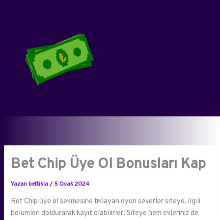
İçeriğe
atla
Bet Chip Üye Ol Bonusları Kap
Yazan
bettikla
/
5 Ocak 2024
Bet Chip üye ol sekmesine tıklayan oyun severler siteye, ilgili
bölümleri doldurarak kayıt olabilirler. Siteye hem evleriniz de