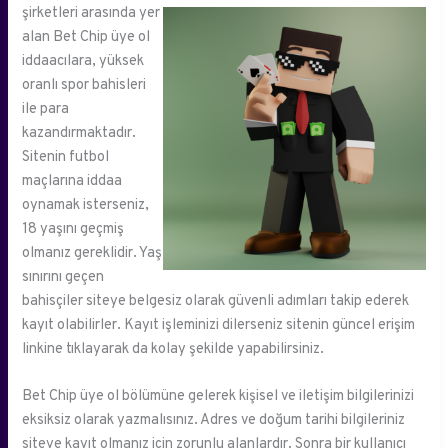
şirketleri arasında yer
alan Bet Chip üye ol
iddaacılara, yüksek
oranlı spor bahisleri
ile para
kazandırmaktadır.
Sitenin futbol
maçlarına iddaa
oynamak isterseniz,
18 yaşını geçmiş
olmanız gereklidir. Yaş
sınırını geçen
bahisçiler siteye belgesiz olarak güvenli adımları takip ederek
kayıt olabilirler. Kayıt işleminizi dilerseniz sitenin güncel erişim
linkine tıklayarak da kolay şekilde yapabilirsiniz.
Bet Chip üye ol bölümüne gelerek kişisel ve iletişim bilgilerinizi
eksiksiz olarak yazmalısınız. Adres ve doğum tarihi bilgileriniz
siteye kayıt olmanız için zorunlu alanlardır. Sonra bir kullanıcı