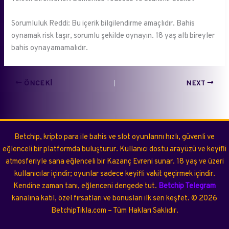
Sorumluluk Reddi: Bu içerik bilgilendirme amaçlıdır. Bahis
oynamak risk taşır, sorumlu şekilde oynayın. 18 yaş altı bireyler
bahis oynayamamalıdır.
ÖNCEKI
NEXT
Betchip, kripto para ile bahis ve slot oyunlarını hızlı, güvenli ve
eğlenceli bir platformda buluşturur. Kullanıcı dostu arayüzü ve keyifli
atmosferiyle sana eğlenceli bir Kazanç Evreni sunar. 18 yaş ve üzeri
kullanıcılar içindir; oyunlar sadece keyifli vakit geçirmek içindir.
Kendine zaman tanı, eğlenceni dengede tut.
Betchip Telegram
kanalına katıl, özel fırsatları ve bonusları ilk sen keşfet.
©
2026
BetchipTıkla.com – Tüm Hakları Saklıdır.