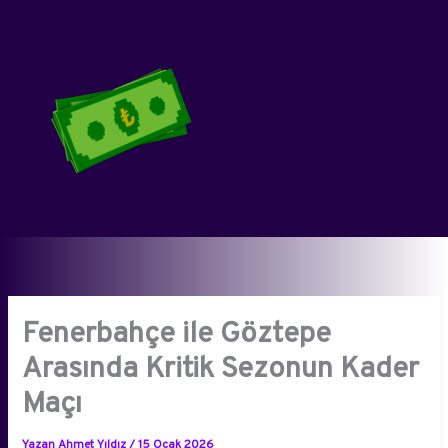
İçeriğe
atla
Fenerbahçe ile Göztepe
Arasında Kritik Sezonun Kader
Maçı
Yazan
Ahmet Yıldız
/
15 Ocak 2026