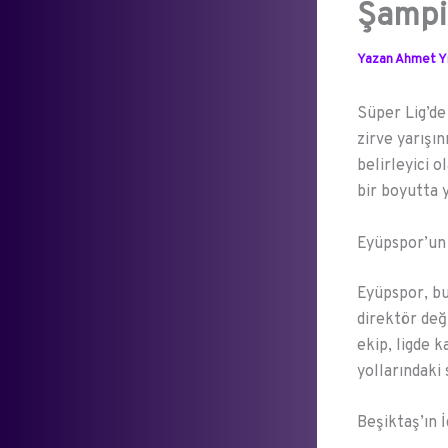
Şampi
Yazan
Ahmet Yı
Süper Lig’de
zirve yarışı
belirleyici o
bir boyutta
Eyüpspor’un
Eyüpspor, bu
direktör deği
ekip, ligde 
yollarındaki 
Beşiktaş’ın İd