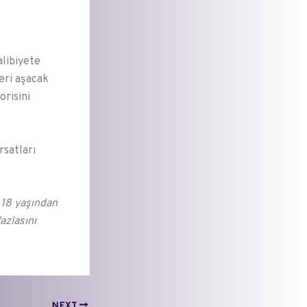
alibiyete
eri aşacak
orisini
rsatları
, 18 yaşından
azlasını
NEXT