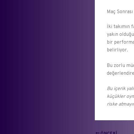
Maç Sonrası 
İki takımın 
yakın olduğ
bir performa
belirliyor.
Bu zorlu müc
değerlendire
Bu içerik yal
küçükler oyn
riske atmayı
ÖNCEKI