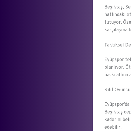
Beşiktaş, Se
hattındaki e
tutuyor. Öze
karşılaşmada 
Taktiksel D
Eyüpspor tek
planlıyor. Ö
baskı altına 
Kilit Oyuncul
Eyüpspor’da 
Beşiktaş ce
kaderini bel
edebilir.