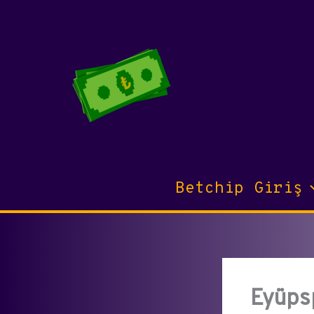
İçeriğe
atla
Betchip Giriş
Eyüpsp