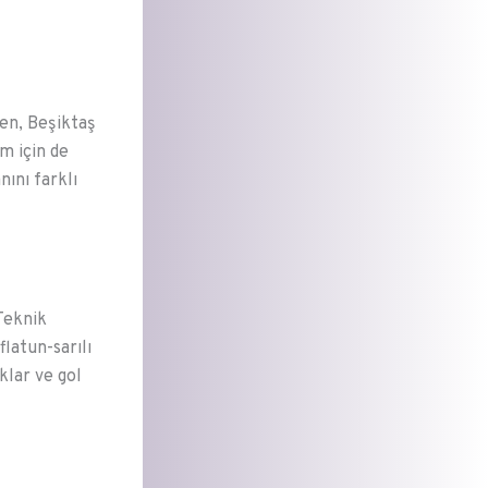
ken, Beşiktaş
m için de
nını farklı
 Teknik
flatun-sarılı
lar ve gol