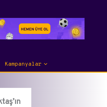
Kampanyalar
taş’ın