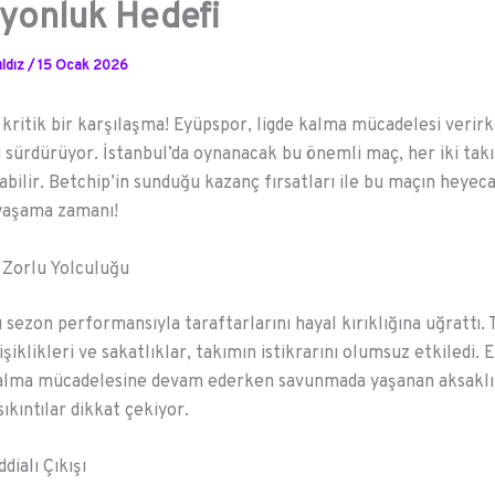
yonluk Hedefi
ldız
/
15 Ocak 2026
 kritik bir karşılaşma! Eyüpspor, ligde kalma mücadelesi verir
nı sürdürüyor. İstanbul’da oynanacak bu önemli maç, her iki takı
labilir. Betchip’in sunduğu kazanç fırsatları ile bu maçın heyeca
 yaşama zamanı!
 Zorlu Yolculuğu
 sezon performansıyla taraftarlarını hayal kırıklığına uğrattı.
şiklikleri ve sakatlıklar, takımın istikrarını olumsuz etkiledi. E
kalma mücadelesine devam ederken savunmada yaşanan aksaklık
sıkıntılar dikkat çekiyor.
dialı Çıkışı