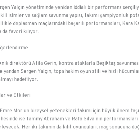
rgen Yalçın yönetiminde yeniden iddialı bir performans sergil
tkili isimler ve sağlam savunma yapısı, takımı şampiyonluk pot
llikle deplasman maçlarındaki başarılı performansları, Kara Ka
da favori kılıyor.
eğerlendirme
nik direktörü Atila Gerin, kontra ataklarla Beşiktaş savunmas
te yandan Sergen Yalçın, topa hakim oyun stili ve hızlı hücumlar
almayı hedefliyor.
ar ve Etkileri
Emre Mor’un bireysel yetenekleri takımı için büyük önem taşı
phesinde ise Tammy Abraham ve Rafa Silva’nın performansları
irleyecek. Her iki takımın da kilit oyuncuları, maç sonucuna do