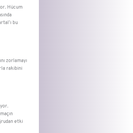
iyor. Hücum
asında
rtal’ı bu
ını zorlamayı
la rakibini
yor.
 maçın
ğrudan etki