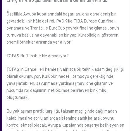
Energia Trento gibi takımlarda saha kenarında yer aldı.
Özellikle Avrupa kupalarındaki başarıları, onu daha geniş bir
çevrede bilinir hâle getirdi. PAOK ile FIBA Europe Cup finali
oynaması ve Trento ile EuroCup çeyrek finaline çıkması, onun
turnuva baskısına dayanabilen bir yapı kurabildiğini gösteren
önemli örnekler arasında yer alıyor.
TOFAŞ Bu Tercihle Ne Amaçlıyor?
TOFAŞ’ın Cancellieri hamlesi yalnızca bir teknik adam değişikliği
olarak okunmuyor. Kulübün hedefi, tempoyu gerektiğinde
yavaşlatabilen, savunmada yardımlaşmayı öne çıkaran ve
hücumda rol dağılımını net biçimde belirleyen bir kimlik
oluşturmak.
Bu yaklaşımın pratik karşılığı, takımın maç içinde dağılmadan
kalabilmesi ve zorlu anlarda sistemine sadık kalarak oyunu
kontrol etmesi olacak. Avrupa kupalarında başarıyı belirleyen en