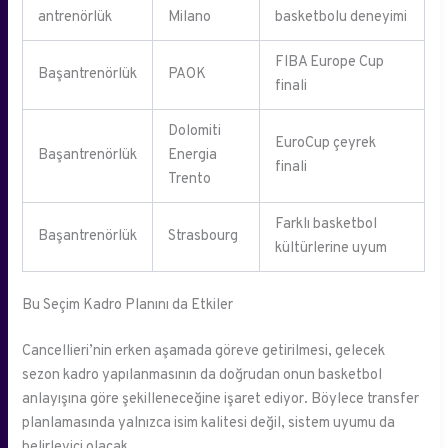
antrenörlük
Milano
basketbolu deneyimi
FIBA Europe Cup
Başantrenörlük
PAOK
finali
Dolomiti
EuroCup çeyrek
Başantrenörlük
Energia
finali
Trento
Farklı basketbol
Başantrenörlük
Strasbourg
kültürlerine uyum
Bu Seçim Kadro Planını da Etkiler
Cancellieri’nin erken aşamada göreve getirilmesi, gelecek
sezon kadro yapılanmasının da doğrudan onun basketbol
anlayışına göre şekilleneceğine işaret ediyor. Böylece transfer
planlamasında yalnızca isim kalitesi değil, sistem uyumu da
belirleyici olacak.