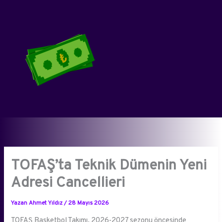
İçeriğe
atla
TOFAŞ’ta Teknik Dümenin Yeni
Adresi Cancellieri
Yazan
Ahmet Yıldız
/
28 Mayıs 2026
TOFAŞ Basketbol Takımı, 2026-2027 sezonu öncesinde