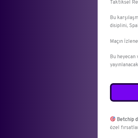
Taktiksel Re
Bu karşılaşm
disiplini, Sp
Maçın İzlene
Bu heyecan v
yayınlanacak
Betchip d
özel fırsatl