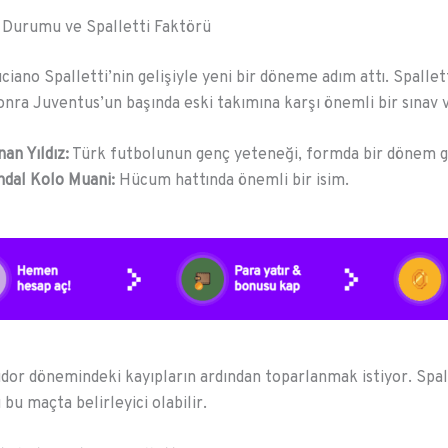
 Durumu ve Spalletti Faktörü
iano Spalletti’nin gelişiyle yeni bir döneme adım attı. Spallett
onra Juventus’un başında eski takımına karşı önemli bir sınav 
an Yıldız:
Türk futbolunun genç yeteneği, formda bir dönem ge
dal Kolo Muani:
Hücum hattında önemli bir isim.
dor dönemindeki kayıpların ardından toparlanmak istiyor. Spall
bu maçta belirleyici olabilir.