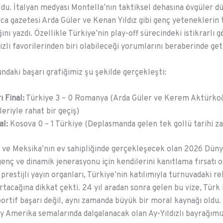
ldu. İtalyan medyası Montella’nın taktiksel dehasına övgüler d
ca gazetesi Arda Güler ve Kenan Yıldız gibi genç yeteneklerin
nı yazdı. Özellikle Türkiye’nin play-off sürecindeki istikrarlı 
zli favorilerinden biri olabileceği yorumlarını beraberinde geti
undaki başarı grafiğimiz şu şekilde gerçekleşti:
ı Final:
Türkiye 3 – 0 Romanya (Arda Güler ve Kerem Aktürko
leriyle rahat bir geçiş)
al:
Kosova 0 – 1 Türkiye (Deplasmanda gelen tek gollü tarihi za
ve Meksika’nın ev sahipliğinde gerçekleşecek olan 2026 Düny
genç ve dinamik jenerasyonu için kendilerini kanıtlama fırsatı 
 prestijli yayın organları, Türkiye’nin katılımıyla turnuvadaki r
rtacağına dikkat çekti. 24 yıl aradan sonra gelen bu vize, Türk h
portif başarı değil, aynı zamanda büyük bir moral kaynağı oldu
y Amerika semalarında dalgalanacak olan Ay-Yıldızlı bayrağımı