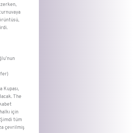
üzerken,
 turnuvaya
görüntüsü,
rdi.
ğlu’nun
fer)
a Kupası,
olacak. The
ekabet
alkı için
. Şimdi tüm
za çevrilmiş