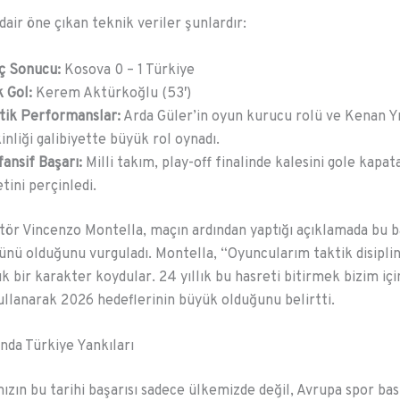
air öne çıkan teknik veriler şunlardır:
ç Sonucu:
Kosova 0 – 1 Türkiye
 Gol:
Kerem Aktürkoğlu (53′)
tik Performanslar:
Arda Güler’in oyun kurucu rolü ve Kenan Yı
inliği galibiyette büyük rol oynadı.
ansif Başarı:
Milli takım, play-off finalinde kalesini gole kapa
etini perçinledi.
tör Vincenzo Montella, maçın ardından yaptığı açıklamada bu ba
ünü olduğunu vurguladı. Montella, “Oyuncularım taktik disiplin
k bir karakter koydular. 24 yıllık bu hasreti bitirmek bizim içi
kullanarak 2026 hedeflerinin büyük olduğunu belirtti.
nda Türkiye Yankıları
mızın bu tarihi başarısı sadece ülkemizde değil, Avrupa spor bas