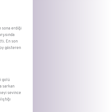
 sona erdiği
arşısında
tti. En son
boy gösteren
i golü
a sarkan
keyi sevince
ıştığı