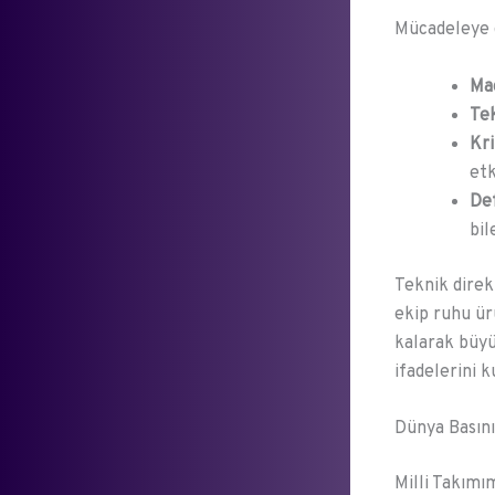
Mücadeleye d
Ma
Tek
Kri
etk
Def
bil
Teknik direk
ekip ruhu ür
kalarak büyü
ifadelerini 
Dünya Basını
Milli Takımı