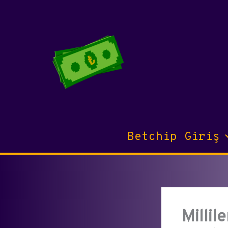
İçeriğe
atla
Betchip Giriş
Millil