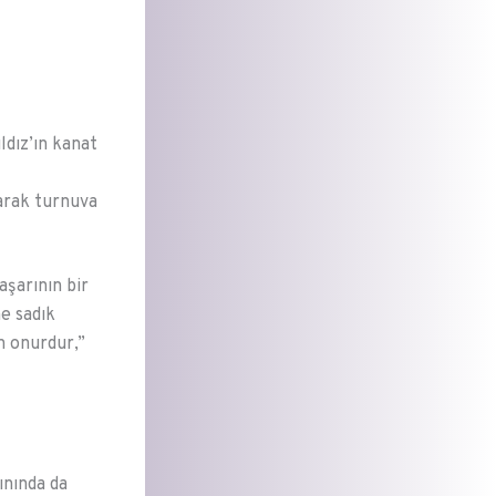
ldız’ın kanat
tarak turnuva
şarının bir
e sadık
n onurdur,”
ınında da