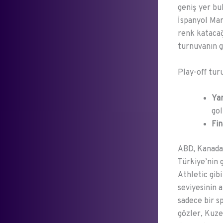
geniş yer bu
İspanyol Mar
renk katacağı
turnuvanın gi
Play-off tur
Yar
gol
Fin
ABD, Kanada 
Türkiye’nin 
Athletic gibi
seviyesinin a
sadece bir s
gözler, Kuze