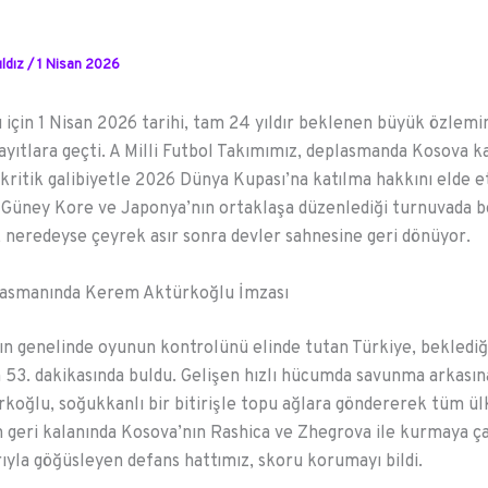
ldız
/
1 Nisan 2026
 için 1 Nisan 2026 tarihi, tam 24 yıldır beklenen büyük özlemin
ayıtlara geçti. A Milli Futbol Takımımız, deplasmanda Kosova k
k kritik galibiyetle 2026 Dünya Kupası’na katılma hakkını elde e
 Güney Kore ve Japonya’nın ortaklaşa düzenlediği turnuvada 
ar, neredeyse çeyrek asır sonra devler sahnesine geri dönüyor.
asmanında Kerem Aktürkoğlu İmzası
n genelinde oyunun kontrolünü elinde tutan Türkiye, beklediğ
53. dakikasında buldu. Gelişen hızlı hücumda savunma arkasın
oğlu, soğukkanlı bir bitirişle topu ağlara göndererek tüm ül
 geri kalanında Kosova’nın Rashica ve Zhegrova ile kurmaya çal
rıyla göğüsleyen defans hattımız, skoru korumayı bildi.