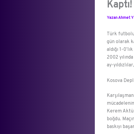
Kaptı!
Yazan
Ahmet Yı
Türk futbolu
gün olarak k
aldığı 1-0’lı
2002 yılında
ay-yıldızlıl
Kosova Depl
Karşılaşmanı
mücadelenin 
Kerem Aktürk
boğdu. Maçın
baskıyı başa