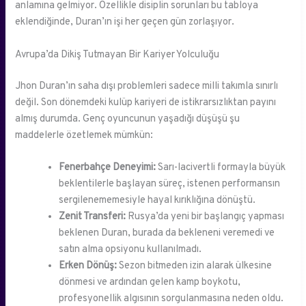
anlamına gelmiyor. Özellikle disiplin sorunları bu tabloya
eklendiğinde, Duran’ın işi her geçen gün zorlaşıyor.
Avrupa’da Dikiş Tutmayan Bir Kariyer Yolculuğu
Jhon Duran’ın saha dışı problemleri sadece milli takımla sınırlı
değil. Son dönemdeki kulüp kariyeri de istikrarsızlıktan payını
almış durumda. Genç oyuncunun yaşadığı düşüşü şu
maddelerle özetlemek mümkün:
Fenerbahçe Deneyimi:
Sarı-lacivertli formayla büyük
beklentilerle başlayan süreç, istenen performansın
sergilenememesiyle hayal kırıklığına dönüştü.
Zenit Transferi:
Rusya’da yeni bir başlangıç yapması
beklenen Duran, burada da bekleneni veremedi ve
satın alma opsiyonu kullanılmadı.
Erken Dönüş:
Sezon bitmeden izin alarak ülkesine
dönmesi ve ardından gelen kamp boykotu,
profesyonellik algısının sorgulanmasına neden oldu.