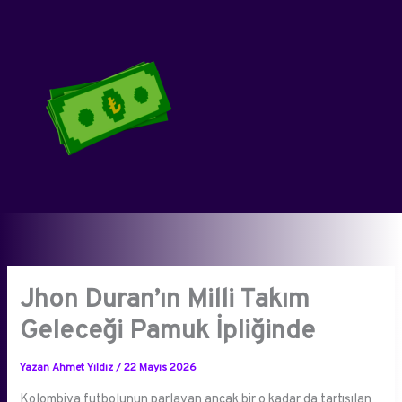
İçeriğe
atla
Jhon Duran’ın Milli Takım
Geleceği Pamuk İpliğinde
Yazan
Ahmet Yıldız
/
22 Mayıs 2026
Kolombiya futbolunun parlayan ancak bir o kadar da tartışılan