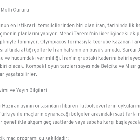
 Melli Gururu
un en istikrarlı temsilcilerinden biri olan İran, tarihinde ilk 
çmenin planlarını yapıyor. Mehdi Taremi’nin liderliğindeki ekip,
pliniyle tanınıyor. Olympiacos formasıyla tecrübe kazanan Tare
ı altında attığı gollerle İran halkının en büyük umudu. Sarda
u ve hücumdaki verimliliği, İran’ın gruptaki kaderini belirleye
biri olacak. Kompakt oyun tarzları sayesinde Belçika ve Mısır g
ar yaşatabilirler.
imi ve Yayın Bilgileri
 Haziran ayının ortasından itibaren futbolseverlerin uykuların
Türkiye ile maçların oynanacağı bölgeler arasındaki saat farkı 
r genellikle akşam geç saatlerde veya sabaha karşı başlayacak
tik maç programı şu şekildedir: