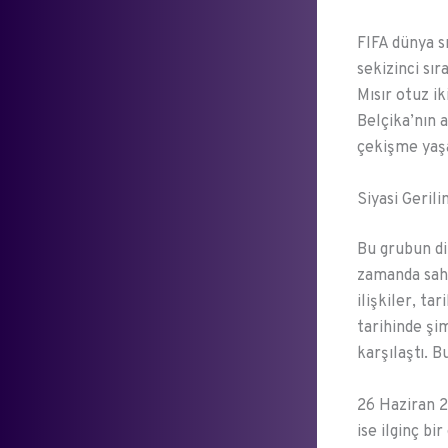
FIFA dünya s
sekizinci sır
Mısır otuz i
Belçika’nın a
çekişme yaşa
Siyasi Geril
Bu grubun di
zamanda saha
ilişkiler, ta
tarihinde şi
karşılaştı. B
26 Haziran 2
ise ilginç b