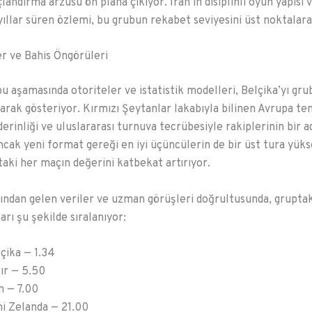
landırma arzusu ön plana çıkıyor. İran’ın disiplinli oyun yapısı 
yıllar süren özlemi, bu grubun rekabet seviyesini üst noktalara
er ve Bahis Öngörüleri
u aşamasında otoriteler ve istatistik modelleri, Belçika’yı gr
larak gösteriyor. Kırmızı Şeytanlar lakabıyla bilinen Avrupa tem
derinliği ve uluslararası turnuva tecrübesiyle rakiplerinin bir
Ancak yeni format gereği en iyi üçüncülerin de bir üst tura yük
taki her maçın değerini katbekat artırıyor.
ından gelen veriler ve uzman görüşleri doğrultusunda, gruptak
ları şu şekilde sıralanıyor:
çika — 1.34
ır — 5.50
n — 7.00
i Zelanda — 21.00