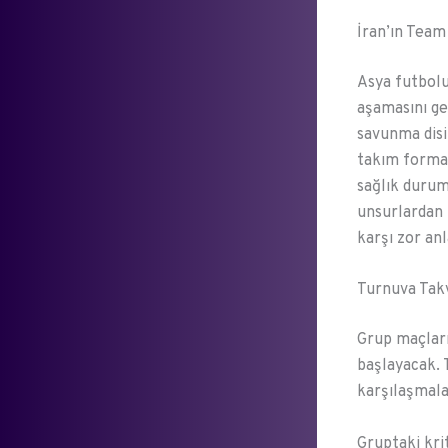
İran’ın Team
Asya futbolun
aşamasını ge
savunma disi
takım formas
sağlık durum
unsurlardan 
karşı zor anl
Turnuva Takv
Grup maçları
başlayacak. 
karşılaşmala
Gruptaki kri