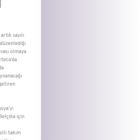
i
rtık sayılı
 düzenlediği
uvası olmaya
zteca’da
da
oynanacağı
getiren
sya’yı
Belçika için
illi takım