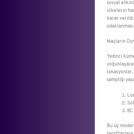
sosyal etkin
ülkelerin ha
karar verild
odaklanması 
Maçların Oy
Yedinci küme
yoğunlaşacak
lokasyonlar,
sahipliği ya
Lu
So
BC
Bu üç modern
taraftarlara