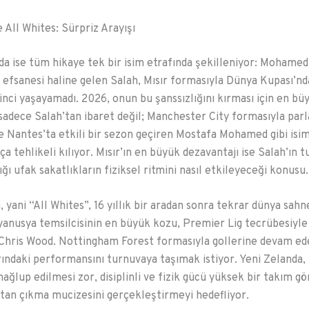
 All Whites: Sürpriz Arayışı
nda ise tüm hikaye tek bir isim etrafında şekilleniyor: Mohamed
 efsanesi haline gelen Salah, Mısır formasıyla Dünya Kupası’n
inci yaşayamadı. 2026, onun bu şanssızlığını kırması için en büy
sadece Salah’tan ibaret değil; Manchester City formasıyla pa
Nantes’ta etkili bir sezon geçiren Mostafa Mohamed gibi isi
ça tehlikeli kılıyor. Mısır’ın en büyük dezavantajı ise Salah’ın 
ğı ufak sakatlıkların fiziksel ritmini nasıl etkileyeceği konusu.
 yani “All Whites”, 16 yıllık bir aradan sonra tekrar dünya sahn
anusya temsilcisinin en büyük kozu, Premier Lig tecrübesiyle
 Chris Wood. Nottingham Forest formasıyla gollerine devam e
ındaki performansını turnuvaya taşımak istiyor. Yeni Zelanda, 
mağlup edilmesi zor, disiplinli ve fizik gücü yüksek bir takım g
tan çıkma mucizesini gerçekleştirmeyi hedefliyor.