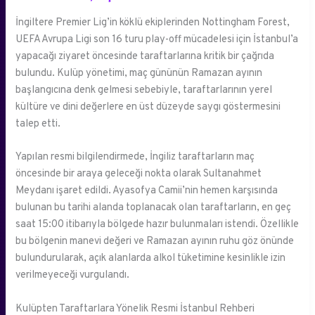
İngiltere Premier Lig’in köklü ekiplerinden Nottingham Forest,
UEFA Avrupa Ligi son 16 turu play-off mücadelesi için İstanbul’a
yapacağı ziyaret öncesinde taraftarlarına kritik bir çağrıda
bulundu. Kulüp yönetimi, maç gününün Ramazan ayının
başlangıcına denk gelmesi sebebiyle, taraftarlarının yerel
kültüre ve dini değerlere en üst düzeyde saygı göstermesini
talep etti.
Yapılan resmi bilgilendirmede, İngiliz taraftarların maç
öncesinde bir araya geleceği nokta olarak Sultanahmet
Meydanı işaret edildi. Ayasofya Camii’nin hemen karşısında
bulunan bu tarihi alanda toplanacak olan taraftarların, en geç
saat 15:00 itibarıyla bölgede hazır bulunmaları istendi. Özellikle
bu bölgenin manevi değeri ve Ramazan ayının ruhu göz önünde
bulundurularak, açık alanlarda alkol tüketimine kesinlikle izin
verilmeyeceği vurgulandı.
Kulüpten Taraftarlara Yönelik Resmi İstanbul Rehberi