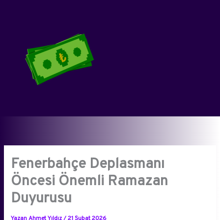
İçeriğe
atla
Fenerbahçe Deplasmanı
Öncesi Önemli Ramazan
Duyurusu
Yazan
Ahmet Yıldız
/
21 Şubat 2026