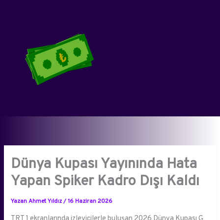
İçeriğe
atla
Dünya Kupası Yayınında Hata
Yapan Spiker Kadro Dışı Kaldı
Yazan
Ahmet Yıldız
/
16 Haziran 2026
TRT 1 ekranlarında izleyicilerle buluşan 2026 Dünya Kupası G