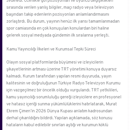
zedeledi. Özellikle gol pozisyonları ve oyuncu değişiklikleri
sırasında verilen yanlış bilgiler, maçı radyo veya televizyon
başından takip edenlerin pozisyonları anlamlandırmasını
zorlaştırdı. Bu durum, yayının henüz ilk yarısı tamamlanmadan
spor camiasında en çok konuşulan konulardan biri haline
gelerek sosyal medyada gündemin ilk sıralarına yerleşti.
Kamu Yayıncılığı İlkeleri ve Kurumsal Tepki Süreci
Olayın sosyal platformlarda büyümesi ve izleyicilerin
şikayetlerinin artması üzerine TRT yönetimi konuya duyarsız
kalmadı. Kurum tarafından yapılan resmi duyuruda, yayın
kalitesinin ve doğruluğunun Türkiye Radyo Televizyon Kurumu
için vazgeçilmez bir öncelik olduğu vurgulandı. TRT yetkilileri,
kamu yayıncılığı sorumluluğu gereği izleyicilere en profesyonel
ve hatasız içeriği sunma yükümlülüklerini hatırlatarak, Murat
Ekrem Çimen’in 2026 Dünya Kupası anlatım kadrosundan
derhal çıkarıldığını bildirdi. Yapılan açıklamada, söz konusu
hataların kabul edilebilir sınırları aştığı ve kurumun köklü