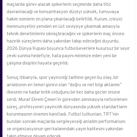
maçlarda görev alacak spikerlerin seçiminde daha titiz
davranılacağı ve konsantrasyon düzeyi yüksek, turnuvaya
hakim isimlerin ön plana çıkarılacağı belirtildi. Kurum, izleyici
memnuniyetini yeniden en üst seviyeye çıkarmak amacıyla
teknik denetimlerini sıkılaştıracağını ve spikerlerin maç öncesi
hazırlık süreçlerini daha yakından takip edeceğini duyurdu.
2026 Dünya Kupası boyunca futbolseverlere kusursuz bir seyir
zevki sunma hedefiyle, hata payını minimize eden yeni bir
çalışma disiplini hayata geçirildi.
Sonuç itibarıyla, spor yayıncılığı tarihine geçen bu olay, bir
anlatıcının en temel görevi olan “doğru ve net bilgi aktarımı”
ilkesinin ne kadar kritik olduğunu bir kez daha gözler önüne
serdi. Murat Ekrem Çimen’in görevden alınmasıyla neticelenen
süreç, profesyonel yayıncılık dünyasında yüksek standartların
korunmasının önemini kanıtladı. Futbol tutkunları, TRT’nin
bundan sonraki maçlarda sergileyeceği anlatım performansını
ve organizasyonun geri kalanındaki yayın kalitesini yakından
takip etmeye devam edecek.