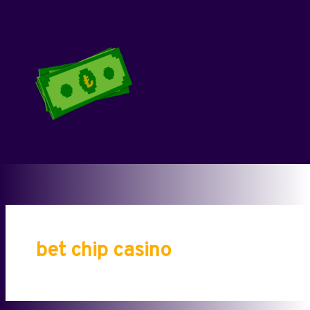
İçeriğe
atla
bet chip casino