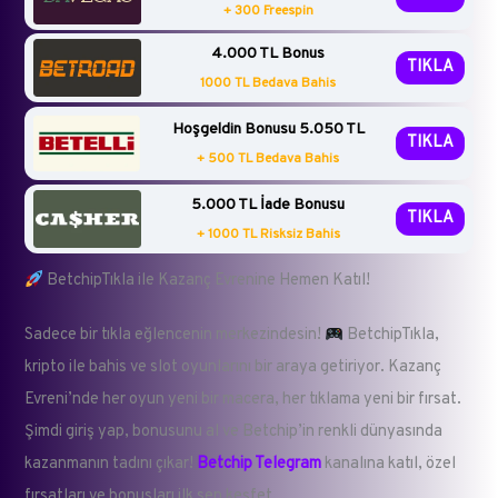
+ 300 Freespin
4.000 TL Bonus
TIKLA
1000 TL Bedava Bahis
Hoşgeldin Bonusu 5.050 TL
TIKLA
+ 500 TL Bedava Bahis
5.000 TL İade Bonusu
TIKLA
+ 1000 TL Risksiz Bahis
BetchipTıkla ile Kazanç Evrenine Hemen Katıl!
Sadece bir tıkla eğlencenin merkezindesin!
BetchipTıkla,
kripto ile bahis ve slot oyunlarını bir araya getiriyor. Kazanç
Evreni’nde her oyun yeni bir macera, her tıklama yeni bir fırsat.
Şimdi giriş yap, bonusunu al ve Betchip’in renkli dünyasında
kazanmanın tadını çıkar!
Betchip Telegram
kanalına katıl, özel
fırsatları ve bonusları ilk sen keşfet.