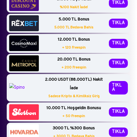
TIKLA
%100 Nakit İade!
5.000 TL Bonus
TIKLA
5.000 TL Bedava Bahis
12.000 TL Bonus
TIKLA
+ 120 Freespin
20.000 TL Bonus
TIKLA
+ 200 Freespin
2.000 USDT (88.000TL) Nakit
TIKL
İade
A
Sadece Kripto & Kimliksiz Giriş
10.000 TL Hoşgeldin Bonusu
TIKLA
+ 50 Freespin
3000 TL %300 Bonus
TIKLA
+ 3000 TL Bedava Bahis