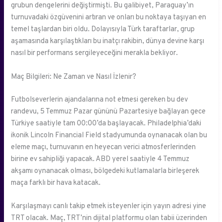
grubun dengelerini değiştirmişti. Bu galibiyet, Paraguay’ın
turnuvadaki özgüvenini artıran ve onları bu noktaya taşıyan en
temel taşlardan biri oldu. Dolayısıyla Türk taraftarlar, grup
aşamasında karşılaştıkları bu inatçı rakibin, dünya devine karşı
nasıl bir performans sergileyeceğini merakla bekliyor.
Maç Bilgileri: Ne Zaman ve Nasıl İzlenir?
Futbolseverlerin ajandalarına not etmesi gereken bu dev
randevu, 5 Temmuz Pazar gününü Pazartesiye bağlayan gece
Türkiye saatiyle tam 00:00’da başlayacak. Philadelphia’daki
ikonik Lincoln Financial Field stadyumunda oynanacak olan bu
eleme maçı, turnuvanın en heyecan verici atmosferlerinden
birine ev sahipliği yapacak. ABD yerel saatiyle 4 Temmuz
akşamı oynanacak olması, bölgedeki kutlamalarla birleşerek
maça farklı bir hava katacak.
Karşılaşmayı canlı takip etmek isteyenler için yayın adresi yine
TRT olacak. Maç, TRT’nin dijital platformu olan tabii üzerinden