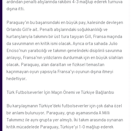
ardından penaltı atışlarında rakibini 4-3 mağlup ederek turnuva
dışına itti.
Paraguay’ın bu başarısındaki en büyük pay, kalesinde devleşen
Orlando Gill’e ait. Penaltı atışlarındaki soğukkanlılığı ve
kurtarışlarıyla takımını bir üst tura taşıyan Gill, Fransa maçında
da savunmanın en kritik ismi olacak. Ayrıca orta sahada Julio
Enciso’nun yaratıcılığı ve takımın genelindeki disiplinli savunma
anlayışı, Fransa’nın yıldızlarını durdurmak için en büyük silahları
olacak. Paraguay, alan daraltan ve fiziksel temastan
kaçınmayan oyun yapısıyla Fransa’yı oyunun dışına itmeyi
hedefliyor.
Türk Futbolseverler İçin Maçın Önemi ve Türkiye Bağlantısı
Bu karşılaşmanın Türkiye’deki futbolseverler için çok daha özel
bir anlamı bulunuyor. Paraguay, grup aşamasında A Milli
Takımımız ile aynı grupta yer almıştı. İki takım arasında oynanan
kritik mücadelede Paraguay, Türkiye’yi 1-0 mağlup ederek