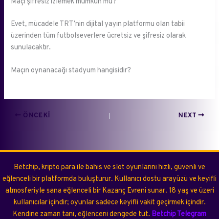
Maçı şifresiz izlemek mümkün mü?
Evet, mücadele TRT’nin dijital yayın platformu olan tabii
üzerinden tüm futbolseverlere ücretsiz ve şifresiz olarak
sunulacaktır.
Maçın oynanacağı stadyum hangisidir?
ÖNCEKI
NEXT
Betchip, kripto para ile bahis ve slot oyunlarını hızlı, güvenli ve
eğlenceli bir platformda buluşturur. Kullanıcı dostu arayüzü ve keyifli
atmosferiyle sana eğlenceli bir Kazanç Evreni sunar. 18 yaş ve üzeri
kullanıcılar içindir; oyunlar sadece keyifli vakit geçirmek içindir.
Kendine zaman tanı, eğlenceni dengede tut.
Betchip Telegram