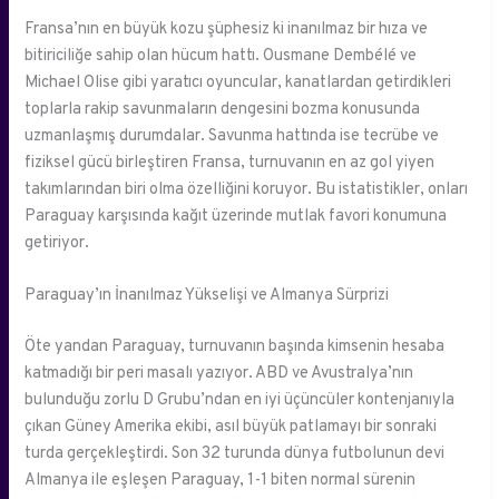
Fransa’nın en büyük kozu şüphesiz ki inanılmaz bir hıza ve
bitiriciliğe sahip olan hücum hattı. Ousmane Dembélé ve
Michael Olise gibi yaratıcı oyuncular, kanatlardan getirdikleri
toplarla rakip savunmaların dengesini bozma konusunda
uzmanlaşmış durumdalar. Savunma hattında ise tecrübe ve
fiziksel gücü birleştiren Fransa, turnuvanın en az gol yiyen
takımlarından biri olma özelliğini koruyor. Bu istatistikler, onları
Paraguay karşısında kağıt üzerinde mutlak favori konumuna
getiriyor.
Paraguay’ın İnanılmaz Yükselişi ve Almanya Sürprizi
Öte yandan Paraguay, turnuvanın başında kimsenin hesaba
katmadığı bir peri masalı yazıyor. ABD ve Avustralya’nın
bulunduğu zorlu D Grubu’ndan en iyi üçüncüler kontenjanıyla
çıkan Güney Amerika ekibi, asıl büyük patlamayı bir sonraki
turda gerçekleştirdi. Son 32 turunda dünya futbolunun devi
Almanya ile eşleşen Paraguay, 1-1 biten normal sürenin