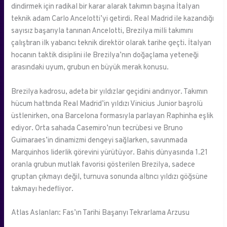
dindirmek için radikal bir karar alarak takımın başına İtalyan
teknik adam Carlo Ancelotti’yi getirdi. Real Madrid ile kazandığı
sayısız başarıyla tanınan Ancelotti, Brezilya milli takımını
çalıştıran ilk yabancı teknik direktör olarak tarihe geçti. İtalyan
hocanın taktik disiplini ile Brezilya’nın doğaçlama yeteneği
arasındaki uyum, grubun en büyük merak konusu.
Brezilya kadrosu, adeta bir yıldızlar geçidini andırıyor. Takımın
hücum hattında Real Madrid’in yıldızı Vinicius Junior başrolü
üstlenirken, ona Barcelona formasıyla parlayan Raphinha eşlik
ediyor. Orta sahada Casemiro’nun tecrübesi ve Bruno
Guimaraes’in dinamizmi dengeyi sağlarken, savunmada
Marquinhos liderlik görevini yürütüyor. Bahis dünyasında 1.21
oranla grubun mutlak favorisi gösterilen Brezilya, sadece
gruptan çıkmayı değil, turnuva sonunda altıncı yıldızı göğsüne
takmayı hedefliyor.
Atlas Aslanları: Fas’ın Tarihi Başarıyı Tekrarlama Arzusu